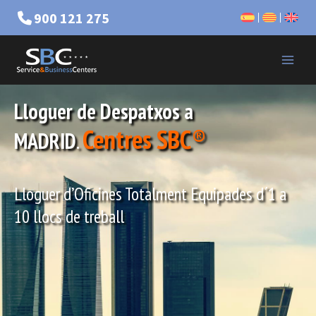
900 121 275
Lloguer de Despatxos a
Centres SBC
®
MADRID
.
Lloguer d’Oficines Totalment Equipades
d´1 a
10 llocs de treball