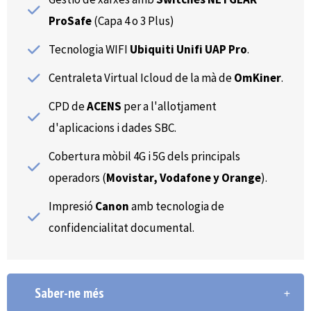
ProSafe
(Capa 4 o 3 Plus)
Tecnologia WIFI
Ubiquiti Unifi UAP Pro
.
Centraleta Virtual Icloud de la mà de
OmKiner
.
CPD de
ACENS
per a l'allotjament
d'aplicacions i dades SBC.
Cobertura mòbil 4G i 5G dels principals
operadors (
Movistar, Vodafone y Orange
).
Impresió
Canon
amb tecnologia de
confidencialitat documental.
Saber-ne més