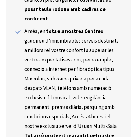
posar taula rodona amb cadires de
confident
.
A més, en
tots els nostres Centres
gaudireu d'innombrables serveis destinats
a millorar el vostre confort i a superar les
vostres expectatives com, per exemple,
connexió a internet per fibra òptica tipus
Macrolan, sub-xarxa privada per a cada
despatx VLAN, telèfons amb numeració
exclusiva, fil musical, vídeo vigilància
permanent, premsa diària, pàrquing amb
condicions especials, Accés 24 hores i el
nostre exclusiu servei d'Usuari Multi-Sala.
Tot això protegit i garantit pel nostre