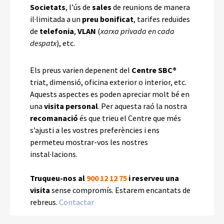
Societats
, l’ús de
sales
de reunions de manera
il·limitada a un
preu bonificat
, tarifes reduïdes
de
telefonia
,
VLAN
(
xarxa privada en cada
despatx
), etc.
Els preus varien depenent del
Centre SBC®
triat, dimensió, oficina exterior o interior, etc.
Aquests aspectes es poden apreciar molt bé en
una
visita personal
. Per aquesta raó la nostra
recomanació
és que trieu el Centre que més
s’ajusti a les vostres preferències i ens
permeteu mostrar-vos les nostres
instal·lacions.
Truqueu-nos al
900 12 12 75
i reserveu una
visita
sense compromís
. Estarem encantats de
rebreus.
Contactar