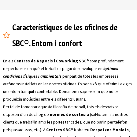
Característiques de les oficines de
SBC®. Entorn i confort
En els
Centres de Negocis i Coworking SBC®
som profundament
respectuosos en què el treball es pugui desenvolupar en
òptimes
condicions físiques i ambientals
per part de totes les empreses i
autònoms instal·lats en les nostres oficines. És per això que oferim i exigim
un entorn tranquil i confortable. Demanem i supervisem que no es
produeixin molèsties entre els diferents usuaris.
Per tal de fomentar aquesta filosofia de treball, tots els despatxos
disposen d’un decàleg de
normes de cortesia
(sol·licitem als nostres
clients que treballin amb les portes tancades, que no parlin per telèfon
pels passadissos, etc.). A
Centres SBC®
trobareu
Despatxos Moblats
,