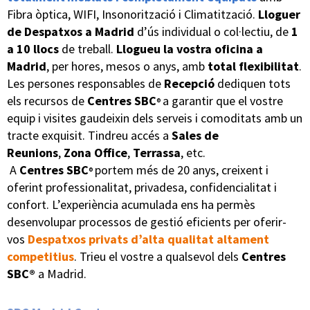
Fibra òptica, WIFI, Insonorització i Climatització.
Lloguer
de Despatxos a Madrid
d’ús individual o col·lectiu, de
1
a 10 llocs
de treball.
Llogueu la vostra oficina a
Madrid
,
per hores, mesos o anys, amb
total flexibilitat
.
Les persones responsables de
Recepció
dediquen tots
els recursos de
Centres SBC
a garantir que el vostre
®
equip i visites gaudeixin dels serveis i comoditats amb un
tracte exquisit. Tindreu accés a
Sales de
Reunions
,
Zona Office
,
Terrassa
, etc.
A
Centres SBC
portem més de 20 anys, creixent i
®
oferint professionalitat, privadesa, confidencialitat i
confort. L’experiència acumulada ens ha permès
desenvolupar processos de gestió eficients per oferir-
vos
Despatxos privats d’alta qualitat altament
competitius
. Trieu el vostre a qualsevol dels
Centres
SBC®
a Madrid.