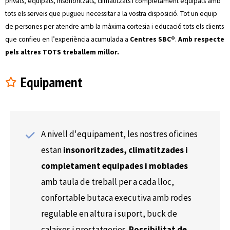
privats, equipats, insonoritzats, climatitzats i completament equipats amb
tots els serveis que pugueu necessitar a la vostra disposició. Tot un equip
de persones per atendre amb la màxima cortesia i educació tots els clients
que confieu en l’experiència acumulada a
Centres SBC®
.
Amb respecte
pels altres TOTS treballem millor.
Equipament
A nivell d'equipament, les nostres oficines
estan
insonoritzades, climatitzades i
completament equipades i moblades
amb taula de treball per a cada lloc,
confortable butaca executiva amb rodes
regulable en altura i suport, buck de
calaixos i prestatgeries.
Possibilitat de