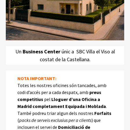
SBC Villa el Viso
18 Despatxos exteriors en
un xalet exclusiu al costat de la Castellana
Un
Business Center
únic a SBC Villa el Viso al
costat de la Castellana.
NOTA
IMPORTANT
:
Totes les nostres oficines són tancades, amb
codi d’accés per a cada despatx, amb
preus
competitius
pel
Lloguer d’una Oficina a
Madrid completament Equipada i Moblada
.
També podreu triar algun dels nostres
Forfaits
(
packs de serveis exclusius per a clients
) que
inclouen el servei de
Domiciliació de