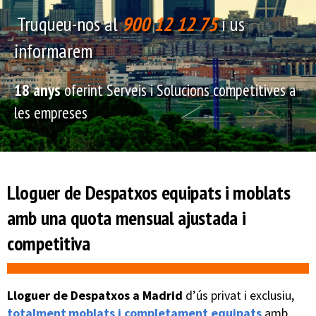
Truqueu-nos al
900 12 12 75
i us
informarem
18 anys
oferint Serveis i Solucions competitives a
les empreses
Lloguer de Despatxos equipats i moblats
amb una quota mensual ajustada i
competitiva
Lloguer de Despatxos a Madrid
d’ús privat i exclusiu,
totalment
moblats i completament equipats
amb