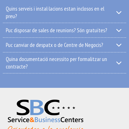
Quins serveis i instal·lacions estan inclosos en el
preu?
Puc disposar de sales de reunions? Són gratuïtes?
Puc canviar de despatx o de Centre de Negocis?
Quina documentació necessito per formalitzar un
contracte?