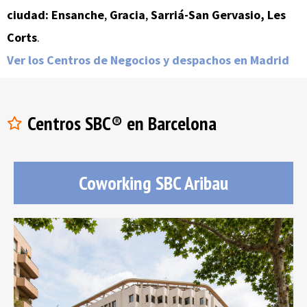
ciudad:
Ensanche
,
Gracia
,
Sarriá-
San Gervasio,
Les
Corts
.
Ver los Centros de Negocios y despachos en Madrid
Centros SBC® en Barcelona
Coworking SBC Aribau