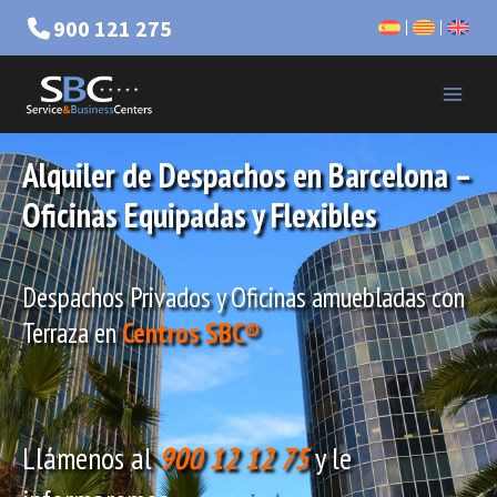
900 121 275
Alquiler de Despachos en
Barcelona –
Oficinas Equipadas y Flexibles
Despachos Privados y Oficinas amuebladas con
Terraza en
Centros SBC®
Llámenos al
900 12 12 75
y le