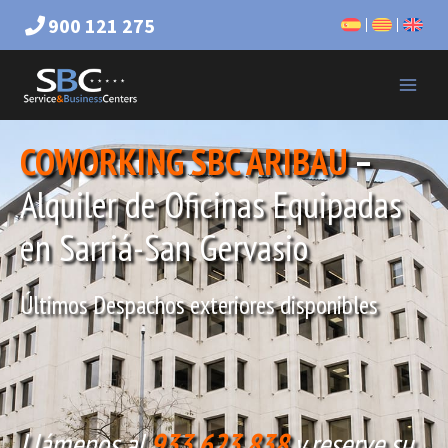
900 121 275
COWORKING SBC ARIBAU
–
Alquiler de Oficinas Equipadas
en Sarriá-San Gervasio
Últimos Despachos exteriores disponibles
Llámenos al
933 623 838
y reserve su