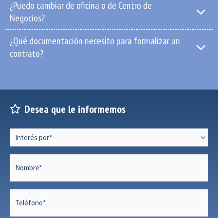
¿Puedo cambiar de oficina o de Centro de
Negocios?
¿Qué documentación necesito para formalizar un
contrato?
Desea que le informemos
Interés
por
*
Nombre
*
Teléfono
*