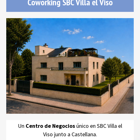
Coworking SBC Villa el Viso
Coworking SBC Villa el Viso
18 Despachos
exteriores en un Chalet exclusivo de más de 500 m²
en Chamartín junto a la Castellana
auténtico placer diario
Un
Centro de Negocios
único en SBC Villa el
Viso junto a Castellana.