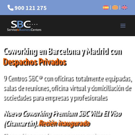
900 121 275
Coworking en Barcelona y Madrid con
Despachos Privados
9 Centros SBC® con oficinas totalmente equipadas,
salas de reuniones, oficina virtual y domiciliación de
sociedades para empresas y profesionales
Nuevo Coworking Premium
SBC Villa El Viso
(Chamartín)
.
Recién inaugurado