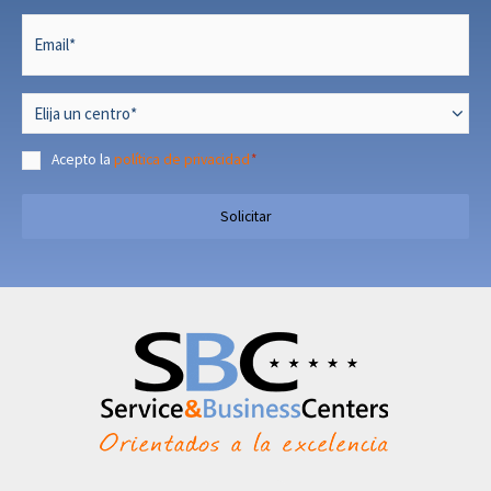
Email
*
Centro
*
Acepto la
política de privacidad
*
Consentimiento
*
Solicitar