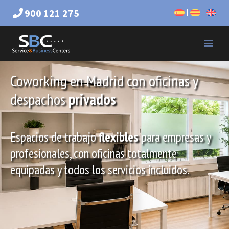
900 121 275
Coworking en Madrid con oficinas y
despachos
privados
Espacios de trabajo
flexibles
para empresas y
profesionales, con oficinas totalmente
equipadas y todos los servicios incluidos.