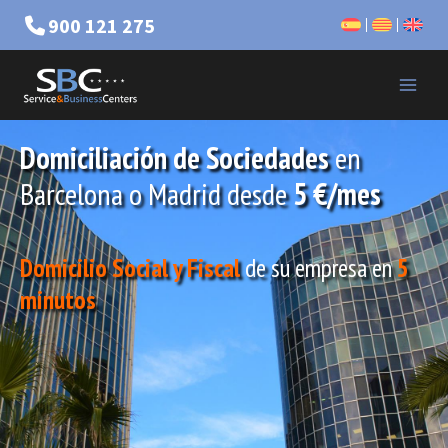
900 121 275
Domiciliación de Sociedades
en
Barcelona o Madrid desde
5 €/mes
Domicilio Social y Fiscal
de su empresa en
5
minutos