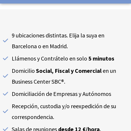
*
n
t
i
m
9 ubicaciones distintas. Elija la suya en
i
Barcelona o en Madrid.
e
Llámenos y Contrátelo en solo
5 minutos
n
t
Domicilio
Social, Fiscal y Comercial
en un
o
Business Center SBC®.
*
Domiciliación de Empresas y Autónomos
Recepción, custodia y/o reexpedición de su
correspondencia.
Salas de reuniones
desde 12 €/hora
.